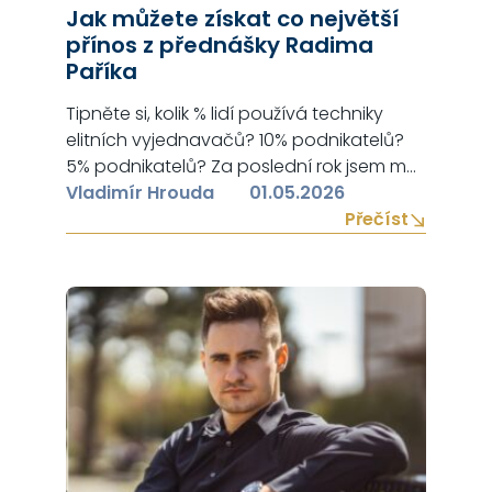
Jak můžete získat co největší
přínos z přednášky Radima
Paříka
Tipněte si, kolik % lidí používá techniky
elitních vyjednavačů? 10% podnikatelů?
5% podnikatelů? Za poslední rok jsem měl
cca 300 schůzek s podnikateli z Prahy i z
Vladimír Hrouda
01.05.2026
Českých Budějovic a vím naprosto
Přečíst
přesně, kolik lidí používá principy elitních
vyjednavačů: Nikdo. Tedy 0% podnikatelů.
Pokud se naučíte a budete aplikovat v
praxi principy elitních vyjednavačů,
získáte…