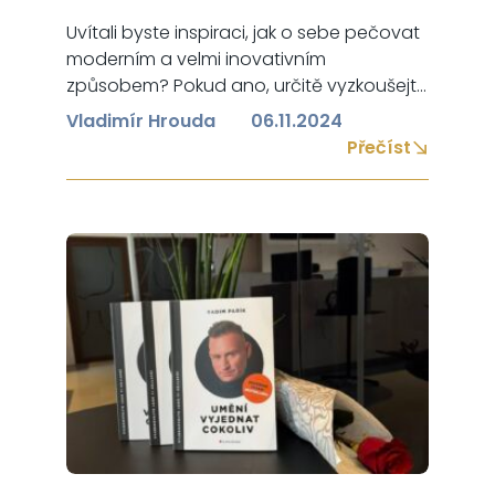
Uvítali byste inspiraci, jak o sebe pečovat
moderním a velmi inovativním
způsobem? Pokud ano, určitě vyzkoušejte
světový unikát HUMAN REGENERATOR, díky
Vladimír Hrouda
06.11.2024
kterému se budete cítit skvěle. Jaké
Přečíst
přínosy to pro Vás bude mít?
energetizace buněk – budete mít více
energie zpomalení stárnutí zlepšení
mentálního zdraví eliminace zánětů v těle
– ochrana před mnoha vážnými…