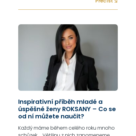
Přečíst
proto nezapomínejte na kybernetická
rizika, jejichž podcenění může mít
existenční dopad na Vaši firmu – bližší
info o tom, jak mít vyřešená kybernetická
rizika…
Inspirativní příběh mladé a
úspěšné ženy ROKSANY – Co se
od ní můžete naučit?
Každý máme během celého roku mnoho
schůzek … Většinu z nich zapomeneme,