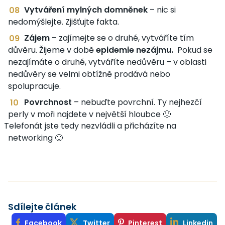
Vytváření mylných domněnek
– nic si
nedomýšlejte. Zjišťujte fakta.
Zájem
– zajímejte se o druhé, vytváříte tím
důvěru. Žijeme v době
epidemie nezájmu.
Pokud se
nezajímáte o druhé, vytváříte nedůvěru – v oblasti
nedůvěry se velmi obtížně prodává nebo
spolupracuje.
Povrchnost
– nebuďte povrchní. Ty nejhezčí
perly v moři najdete v největší hloubce 🙂
Telefonát jste tedy nezvládli a přicházíte na
networking 🙂
Sdílejte článek
Facebook
Twitter
Pinterest
Linkedin