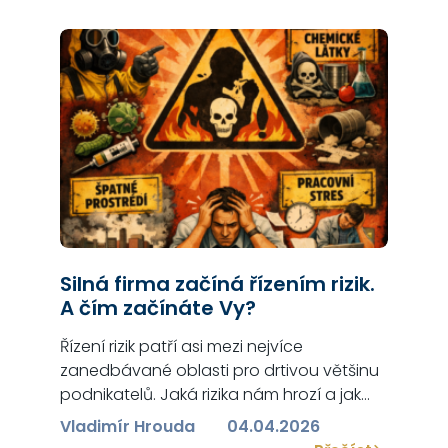
garantem kvality tohoto článku… Rád
bych srdečně poděkoval panu
Bahenskému za…
Silná firma začíná řízením rizik.
A čím začínáte Vy?
Řízení rizik patří asi mezi nejvíce
zanedbávané oblasti pro drtivou většinu
podnikatelů. Jaká rizika nám hrozí a jak
závažné jsou jejich dopady? Svět se mění
Vladimír Hrouda
04.04.2026
a této změně je nutné se přizpůsobit,