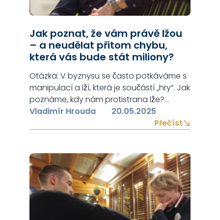
Jak poznat, že vám právě lžou
– a neudělat přitom chybu,
která vás bude stát miliony?
Otázka: V byznysu se často potkáváme s
manipulací a lží, která je součástí „hry“. Jak
poznáme, kdy nám protistrana lže?
Odpověď: Existuje hned několik ukazatelů,
Vladimír Hrouda
20.05.2025
kterým ve vyjednávání říkáme deceptivní
Přečíst
znaky, podle kterých můžeme poznat, že
nám protistrana lže. Jedním z nich je
ztuhnutí těla, kdy lháři zaujmou pevné
postavení, aby se cítili jistěji. Často…