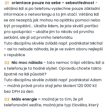
orientace pouze na sebe – sebestřednost
–
většina lidí si po telefonu vyslechne pouze základní
informace o networkingu a to jim stačí. Většina lidí
se ani nezeptá, jak mohou na oplátku pomoci nebo
být prospěšní… Ukažte lidem, že jste skvělí parťáci
pro spolupráci – ukažte jim to nikoliv od prvního
setkání, ale již od prvního telefonátu.
Tuto disciplínu skvěle zvládá např. podnikatel Michal
– asi to nebude náhoda, že je ve svém oboru nejlepší
v republice.
Nic moc nálada
– tato nemoc trápí většinu lidí a
v telefonu je to hodně slyšet. Opravdu chcete takto
špatně na lidi působit?
Tuto disciplínu skvěle zvládá např. podnikatel Adam
– možná právě proto stojí jeho školení 120 000 Kč
bez DPH za den.
Málo energie –
možná je to tím, že při
telefonování sedíte, možná jste typ člověka, který