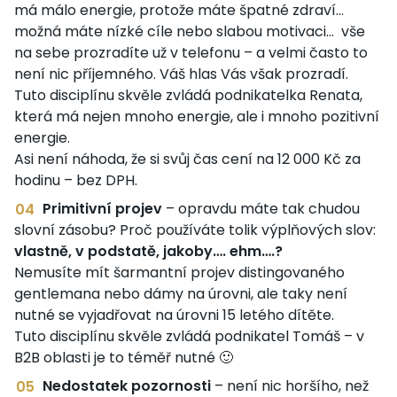
má málo energie, protože máte špatné zdraví…
možná máte nízké cíle nebo slabou motivaci… vše
na sebe prozradíte už v telefonu – a velmi často to
není nic příjemného. Váš hlas Vás však prozradí.
Tuto disciplínu skvěle zvládá podnikatelka Renata,
která má nejen mnoho energie, ale i mnoho pozitivní
energie.
Asi není náhoda, že si svůj čas cení na 12 000 Kč za
hodinu – bez DPH.
Primitivní projev
– opravdu máte tak chudou
slovní zásobu? Proč používáte tolik výplňových slov:
vlastně, v podstatě, jakoby…. ehm….?
Nemusíte mít šarmantní projev distingovaného
gentlemana nebo dámy na úrovni, ale taky není
nutné se vyjadřovat na úrovni 15 letého dítěte.
Tuto disciplínu skvěle zvládá podnikatel Tomáš – v
B2B oblasti je to téměř nutné 🙂
Nedostatek pozornosti
– není nic horšího, než