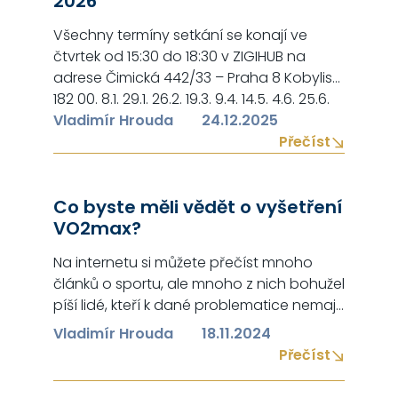
2026
Všechny termíny setkání se konají ve
čtvrtek od 15:30 do 18:30 v ZIGIHUB na
adrese Čimická 442/33 – Praha 8 Kobylisy
182 00. 8.1. 29.1. 26.2. 19.3. 9.4. 14.5. 4.6. 25.6.
30.7. 20.8. 10.9. 1.10. 22.10. 12.11. 3.12.
Vladimír Hrouda
24.12.2025
Přečíst
Co byste měli vědět o vyšetření
VO2max?
Na internetu si můžete přečíst mnoho
článků o sportu, ale mnoho z nich bohužel
píší lidé, kteří k dané problematice nemají
buď dostatečné vzdělání nebo praktické
Vladimír Hrouda
18.11.2024
zkušenosti (nebo dokonce obojí), proto
Přečíst
jsem o sepsání tohoto článku poprosil
pana Petra Bahenského, který je zároveň i