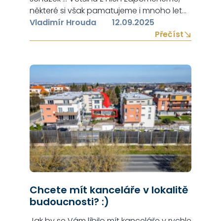
některé si však pamatujeme i mnoho let
poté. Moji první schůzku s ROKSANOU bych
Vladimír Hrouda
12.09.2025
zařadil do kategorie výjimečných – i po
Přečíst
pěti letech si tuto schůzku pamatuji jako
by to bylo včera. Baví mě pozorovat, jak
na sobě podnikatelé pracují a jak…
Chcete mít kanceláře v lokalitě
budoucnosti? :)
Jak by se Vám líbilo mít kanceláře v rychle