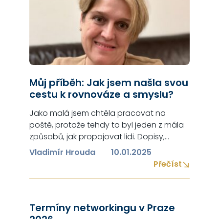
Můj příběh: Jak jsem našla svou
cestu k rovnováze a smyslu?
Jako malá jsem chtěla pracovat na
poště, protože tehdy to byl jeden z mála
způsobů, jak propojovat lidi. Dopisy,
telegramy, hovory v budce na poště – to
Vladimír Hrouda
10.01.2025
vše mě fascinovalo. Život, jak to má ve
Přečíst
zvyku, přinášel různé výzvy, které mě
formovaly a směrovaly tam, kde jsem
dnes. Promovala jsem v roce 2003 na
Termíny networkingu v Praze
Západočeské…