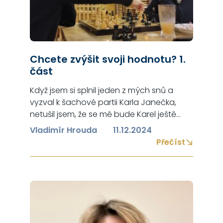
Chcete zvýšit svoji hodnotu? 1.
část
Když jsem si splnil jeden z mých snů a
vyzval k šachové partii Karla Janečka,
netušil jsem, že se mě bude Karel ještě
před začátkem partie vyptávat na moji
Vladimír Hrouda
11.12.2024
šachovou výkonnost. Tím mi vzal trošku
Přečíst
vítr z plachet, když po mých odpovědích
prohlásil, že asi ani nemusíme hrát,
protože asi proti mě nemá šanci.
Nevěděl…