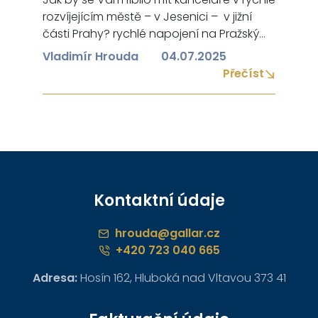
rozvíjejícím městě – v Jesenici – v jižní
části Prahy? rychlé napojení na Pražský
okruh jen 15 min na MHD na metro C
Vladimír Hrouda
04.07.2025
vynikající občanská vybavenost Prostory
Přečíst
jsou vhodné pro mnoho podnikatelských
oblastí: lékařské ordinace,
wellness/beauty služby kanceláře,
showroom a jiné velkorysé prostory s
bezbariérovým přístupem…
Kontaktní údaje
hrouda@gallar.cz
+420 723 040 665
Adresa:
Hosín 162, Hluboká nad Vltavou 373 41