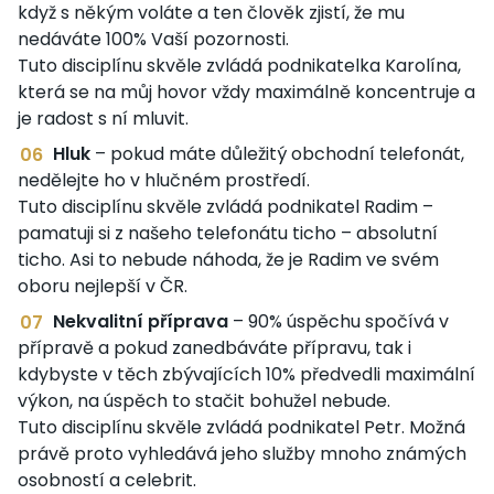
když s někým voláte a ten člověk zjistí, že mu
nedáváte 100% Vaší pozornosti.
Tuto disciplínu skvěle zvládá podnikatelka Karolína,
která se na můj hovor vždy maximálně koncentruje a
je radost s ní mluvit.
Hluk
– pokud máte důležitý obchodní telefonát,
nedělejte ho v hlučném prostředí.
Tuto disciplínu skvěle zvládá podnikatel Radim –
pamatuji si z našeho telefonátu ticho – absolutní
ticho. Asi to nebude náhoda, že je Radim ve svém
oboru nejlepší v ČR.
Nekvalitní příprava
– 90% úspěchu spočívá v
přípravě a pokud zanedbáváte přípravu, tak i
kdybyste v těch zbývajících 10% předvedli maximální
výkon, na úspěch to stačit bohužel nebude.
Tuto disciplínu skvěle zvládá podnikatel Petr. Možná
právě proto vyhledává jeho služby mnoho známých
osobností a celebrit.