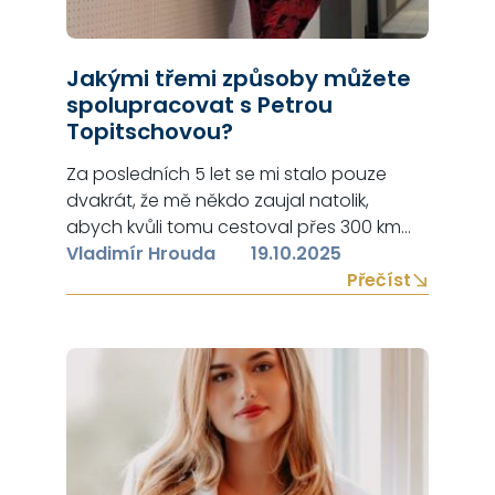
Jakými třemi způsoby můžete
spolupracovat s Petrou
Topitschovou?
Za posledních 5 let se mi stalo pouze
dvakrát, že mě někdo zaujal natolik,
abych kvůli tomu cestoval přes 300 km
(ČB – Praha – ČB). Domnívám se, že oba
Vladimír Hrouda
19.10.2025
dva tito lidé mají přes sebou skvělou
Přečíst
budoucnost. Moje intuice mě nezklamala
a Ondřej Koběrský se stal se jedním z
nejvíce vydělávajících youtuberů v ČR….