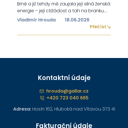
Brně a již tehdy mě zaujala její silná ženská
energie – její ctižádost a tah na branku.
Na Ladě nejvíc obdivuji její pracovitost a
Vladimír Hrouda
18.06.2026
velmi rychlé pracovní tempo a také se mi
Přečíst
velmi líbí její smysluplný projekt Jsem
Světlonoš. Její den nemá 24, ale 48 hodin
-…
Kontaktní údaje
hrouda@gallar.cz
+420 723 040 665
Adresa:
Hosín 162, Hluboká nad Vltavou 373 41
Fakturační údaje