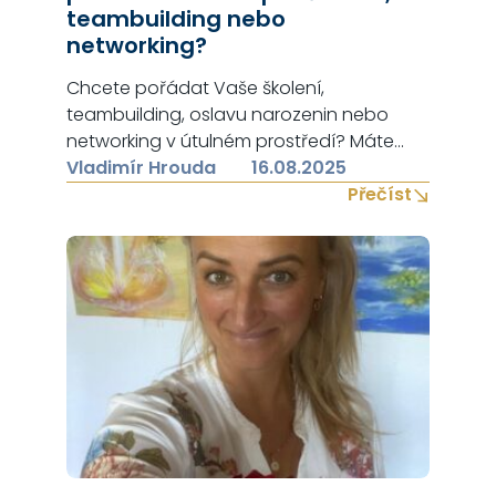
teambuilding nebo
networking?
Chcete pořádat Vaše školení,
teambuilding, oslavu narozenin nebo
networking v útulném prostředí? Máte
rádi spíše neformální/domácí a
Vladimír Hrouda
16.08.2025
uvolněnou atmosféru? Pokud ano, pak se
Přečíst
Vám budou prostory ZIGIHUB s kapacitou
až 25 osob určitě moc líbit. Můžete využít i
projektor a velké plátno s uhlopříčkou 3m
– ideální pro promítání čehokoliv. Prostory
ZIGIHUB najdete na adrese:…