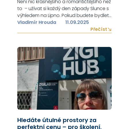
Není nic krásnějšího a romantičtějšího než
to – užívat si každý den západy Slunce s
výhledem na Lipno. Pokud budete bydlet
v bytě situovaném na jižní a západní
Vladimír Hrouda
11.09.2025
stranu, tento sen se Vám splní.
Přečíst
Dumrealit.cz Vám zprostředkuje prodej
bytové jednotky 3+kk s předzahrádkou v
přízemí moderní novostavby, s možností
koupě parkovacího stání, sklepa či
kotviště…
Hledáte útulné prostory za
perfektní cenu – pro školení,