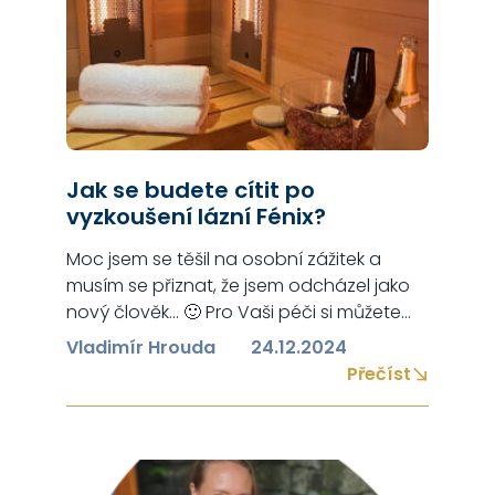
Jak se budete cítit po
vyzkoušení lázní Fénix?
Moc jsem se těšil na osobní zážitek a
musím se přiznat, že jsem odcházel jako
nový člověk… 🙂 Pro Vaši péči si můžete
vybrat z několika druhů zdravotních
Vladimír Hrouda
24.12.2024
procedur – já jsem zvolil proceduru, která
Přečíst
trvala celkem dvě hodiny, a která se
skládá ze tří částí: 1) SAUNA – představuje
příjemný a pozvolný začátek celé…