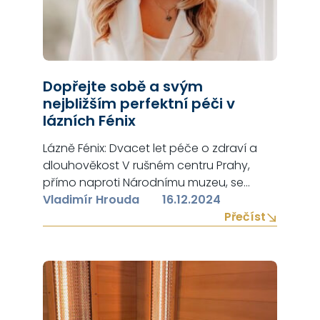
Dopřejte sobě a svým
nejbližším perfektní péči v
lázních Fénix
Lázně Fénix: Dvacet let péče o zdraví a
dlouhověkost V rušném centru Prahy,
přímo naproti Národnímu muzeu, se
nachází místo klidu, regenerace a zdraví
Vladimír Hrouda
16.12.2024
– Lázně Fénix. Tento unikátní koncept
Přečíst
městských ambulantních lázní
představuje již dvě desetiletí synonymum
péče o tělo a mysl. Lázně Fénix nezahrnují
pouze relaxaci; jejich klíčová filozofie
spočívá v podpoře zdraví…