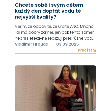
Chcete sobě i svým dětem
každý den dopřát vodu té
nejvyšší kvality?
Věřím, že odpovíte, že určitě ANO. Mnoho
lidí má dobrý záměr, jen pak tento záměr
nepříliš efektivně realizují přes různé vodní
filtry a podobná zařízení. Chápu, že na
Vladimír Hrouda
03.09.2025
trhu existuje mnoho způsobů, jak mít
Přečíst
doma zdravou vodu a věřím, že Vám ten
složitý úkol dokážeme maximálně
jednoduše vysvětlit, abychom Vám
pomohli k tomu udělat kvalitní…