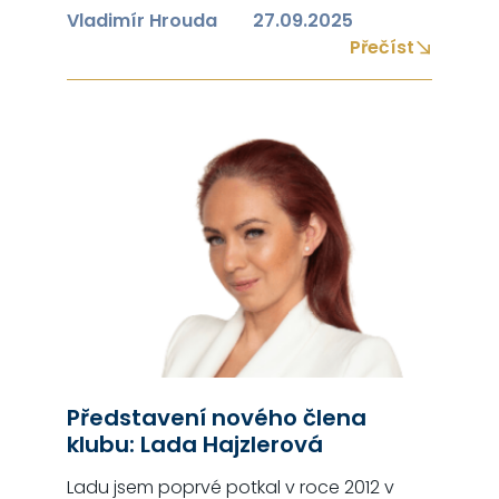
Stephen Covey. Zajisté si uvědomujete, že
Vladimír Hrouda
27.09.2025
nejdůležitější a nejtěžší ze všech návyků
Přečíst
skutečně efektivních lidí je: Návyk č.5:
Nejdříve se snažte pochopit, potom
budete pochopeni. Představte si, že jste:
Extrovert – senzorik – iracionál – etik a
prodáváte…
Představení nového člena
klubu: Lada Hajzlerová
Ladu jsem poprvé potkal v roce 2012 v