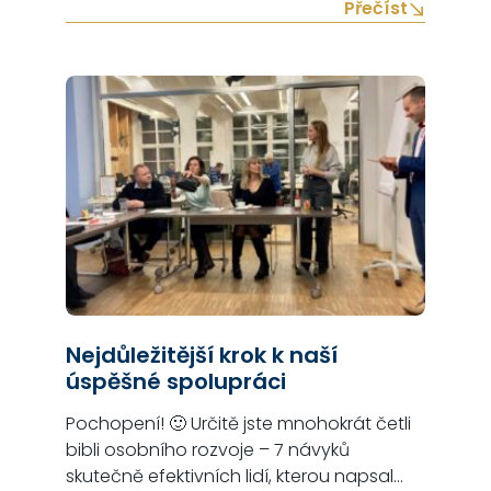
stavebním povolením, k výstavbě 4
Přečíst
bytových domů o 12 bytových
jednotkách, v obci Otín, okres Jindřichův
Hradec. Developerský projekt je nabízen k
prodeji jako celek investorovi. Projekt
počítá s výstavbou…
Nejdůležitější krok k naší
úspěšné spolupráci
Pochopení! 🙂 Určitě jste mnohokrát četli
bibli osobního rozvoje – 7 návyků
skutečně efektivních lidí, kterou napsal