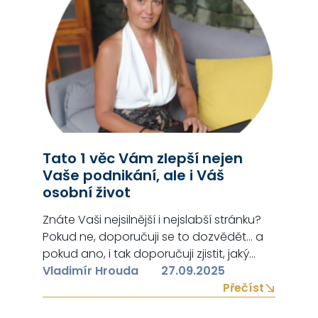
Tato 1 věc Vám zlepší nejen
Vaše podnikání, ale i Váš
osobní život
Znáte Vaši nejsilnější i nejslabší stránku?
Pokud ne, doporučuji se to dozvědět… a
pokud ano, i tak doporučuji zjistit, jaký
konkrétně máte povahový profil, proč?
Vladimír Hrouda
27.09.2025
Protože ať již máte jakýkoliv povahový
Přečíst
profil, Vaše spolupráce vždy synergicky