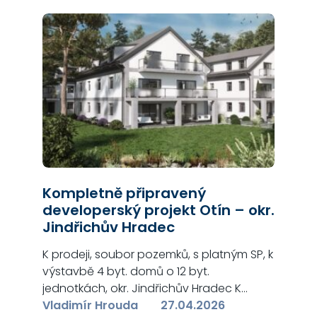
funguje i s několika ostatními lidmi – s
Vašimi kolegy, nadřízenými, podřízenými
a i se mnou. Věděli jste, že…
Kompletně připravený
developerský projekt Otín – okr.
Jindřichův Hradec
K prodeji, soubor pozemků, s platným SP, k
výstavbě 4 byt. domů o 12 byt.
jednotkách, okr. Jindřichův Hradec K
prodeji, soubor pozemků, s platným
Vladimír Hrouda
27.04.2026