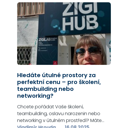
Hledáte útulné prostory za
perfektní cenu – pro školení,
teambuilding nebo
networking?
Chcete pořádat Vaše školení,
teambuilding, oslavu narozenin nebo
networking v útulném prostředí? Máte
rádi spíše neformální/domácí a
Vladimír Hrouda
16.08.2025