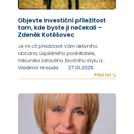
Objevte investiční příležitost
tam, kde byste ji nečekali –
Zdeněk Kotěšovec
Je mi ctí představit Vám aktivního
občana, úspěšného podnikatele,
milovníka zdravého životního stylu a
člověka, který má velkou touhu zlepšovat
Vladimír Hrouda
27.10.2025
svět, ve kterém žijeme. Zdeněk Kotěšovec
Přečíst
se svému oboru (flipování nemovitostí) již
věnuje více než 10 let. Pracuje také jako
realitní makléř. Za tuto dobu stihl
zrealizovat již 10 úspěšných projektů a pro
své další…