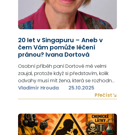
20 let v Singapuru – Aneb v
čem Vám pomůže léčení
pránou? Ivana Dortová
Osobní příběh paní Dortové mě velmi
zaujal, protože když si představím, kolik
odvahy musí mít žena, která se rozhodne
se dvěma dětmi a bez znalosti angličtiny
Vladimír Hrouda
25.10.2025
odcestovat do Singapuru – to je velmi
Přečíst
obdivuhodné. Ivana Dortová strávila v
Singapuru 20 let, během kterých v CIS
(Center for Inner Studies, Singapore)
absolvovala nejen semináře Pranic
Healing®…