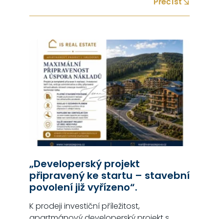
Přečíst
génius Petr Matyš a Ivan Rybařík 🙂 Co
zažijete? Ukázky a výklad, jak připravovat
nutričně vyvážené pokrmy k snídani,…
„Developerský projekt
připravený ke startu – stavební
povolení již vyřízeno“.
K prodeji investiční příležitost,
apartmánový developerský projekt s