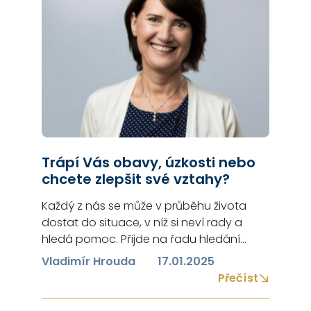
rizika…
Trápí Vás obavy, úzkosti nebo
chcete zlepšit své vztahy?
Každý z nás se může v průběhu života
dostat do situace, v níž si neví rady a
hledá pomoc. Přijde na řadu hledání
nějakého odborníka – kouče, psychologa,
Vladimír Hrouda
17.01.2025
terapeuta. Velmi rád Vám doporučím
Přečíst
obrátit se na paní Martu Ventrubovou.
Koučink či konzultace zde probíhají jinou