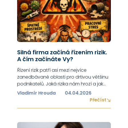
Silná firma začíná řízením rizik.
A čím začínáte Vy?
Řízení rizik patří asi mezi nejvíce
zanedbávané oblasti pro drtivou většinu
podnikatelů. Jaká rizika nám hrozí a jak
závažné jsou jejich dopady? Svět se mění
Vladimír Hrouda
04.04.2026
a této změně je nutné se přizpůsobit,
Přečíst
proto nezapomínejte na kybernetická
rizika, jejichž podcenění může mít
existenční dopad na Vaši firmu – bližší
info o tom, jak mít vyřešená kybernetická