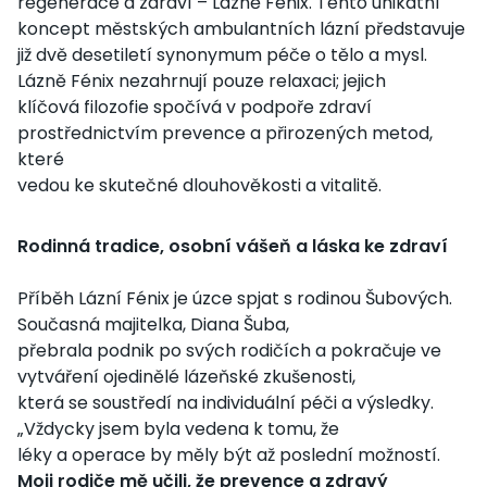
regenerace a zdraví – Lázně Fénix. Tento unikátní
koncept městských ambulantních lázní představuje
již dvě desetiletí synonymum péče o tělo a mysl.
Lázně Fénix nezahrnují pouze relaxaci; jejich
klíčová filozofie spočívá v podpoře zdraví
prostřednictvím prevence a přirozených metod,
které
vedou ke skutečné dlouhověkosti a vitalitě.
Rodinná tradice, osobní vášeň a láska ke zdraví
Příběh Lázní Fénix je úzce spjat s rodinou Šubových.
Současná majitelka, Diana Šuba,
přebrala podnik po svých rodičích a pokračuje ve
vytváření ojedinělé lázeňské zkušenosti,
která se soustředí na individuální péči a výsledky.
„Vždycky jsem byla vedena k tomu, že
léky a operace by měly být až poslední možností.
Moji rodiče mě učili, že prevence a zdravý