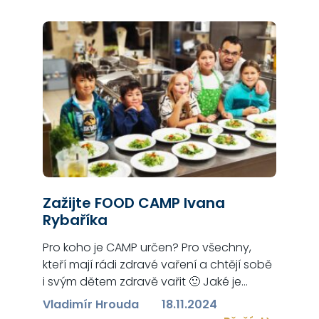
formou, než jste možná zvyklí u
psychologa. Dle konkrétní situace…
Zažijte FOOD CAMP Ivana
Rybaříka
Pro koho je CAMP určen? Pro všechny,
kteří mají rádi zdravé vaření a chtějí sobě
i svým dětem zdravě vařit 🙂 Jaké je
motto kempu? Cooking is an Art Kdo Vás
Vladimír Hrouda
18.11.2024
tímto kurzem bude provázet? Kuchařský