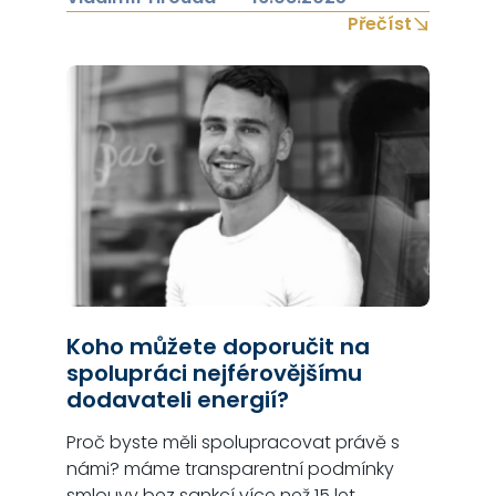
uvolněnou atmosféru? Pokud ano, pak se
Přečíst
Vám budou prostory ZIGIHUB s kapacitou
až 25 osob určitě moc líbit. Můžete využít i
projektor a velké plátno s uhlopříčkou 3m
– ideální pro promítání čehokoliv. Prostory
ZIGIHUB najdete na adrese:…
Koho můžete doporučit na
spolupráci nejférovějšímu
dodavateli energií?
Proč byste měli spolupracovat právě s
námi? máme transparentní podmínky
smlouvy bez sankcí více než 15 let