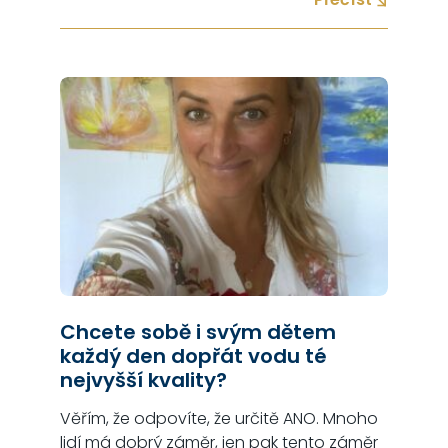
stát dámou. Nedostatek úcty Orientace
pouze na sebe – sebestřednost –
nezájem o ostatní lidi Nedostatek pokory
Nespolehlivost a nedochvilnost…
Chcete sobě i svým dětem
každý den dopřát vodu té
nejvyšší kvality?
Věřím, že odpovíte, že určitě ANO. Mnoho
lidí má dobrý záměr, jen pak tento záměr