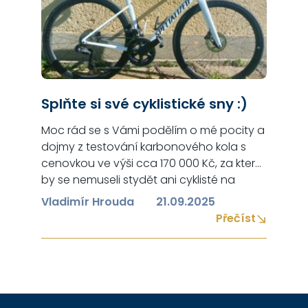
Splňte si své cyklistické sny :)
Moc rád se s Vámi podělím o mé pocity a
dojmy z testování karbonového kola s
cenovkou ve výši cca 170 000 Kč, za které
by se nemuseli stydět ani cyklisté na
slavné Tour de France. Jaký byl můj první
Vladimír Hrouda
21.09.2025
dojem, když jsem poprvé roztočil pedály?
Přečíst
Ticho – absolutní ticho – neskutečný
zvukový komfort mě…