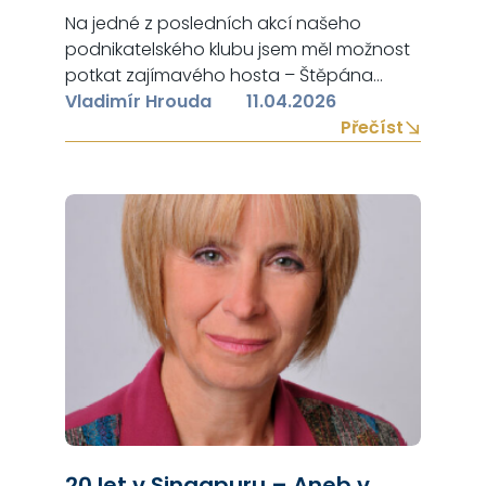
Na jedné z posledních akcí našeho
podnikatelského klubu jsem měl možnost
potkat zajímavého hosta – Štěpána
Musila z Anabixu. Přiznám se, že CRM
Vladimír Hrouda
11.04.2026
systémy pro mě do té doby spadaly do
Přečíst
kategorie „něco, co možná jednou… až
bude čas“. Jenže jak už to bývá, krátká
debata se protáhla. A následná schůzka
mi otevřela oči víc,…
20 let v Singapuru – Aneb v