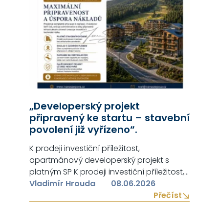
„Developerský projekt
připravený ke startu – stavební
povolení již vyřízeno“.
K prodeji investiční příležitost,
apartmánový developerský projekt s
platným SP K prodeji investiční příležitost,
apartmánový developerský projekt s
Vladimír Hrouda
08.06.2026
platným SP v jedné z nejžádanějších
Přečíst
rekreačních lokalit jižních Čech – Lipně
nad Vltavou, kde již nové obdobné