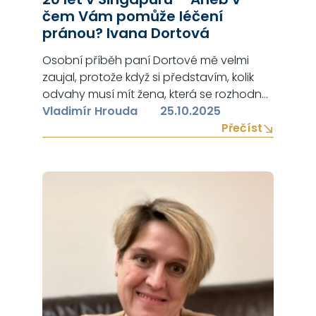
čem Vám pomůže léčení
pránou? Ivana Dortová
Osobní příběh paní Dortové mě velmi
zaujal, protože když si představím, kolik
odvahy musí mít žena, která se rozhodne
se dvěma dětmi a bez znalosti angličtiny
Vladimír Hrouda
25.10.2025
odcestovat do Singapuru – to je velmi
Přečíst
obdivuhodné. Ivana Dortová strávila v
Singapuru 20 let, během kterých v CIS
(Center for Inner Studies, Singapore)
absolvovala nejen semináře Pranic
Healing®…