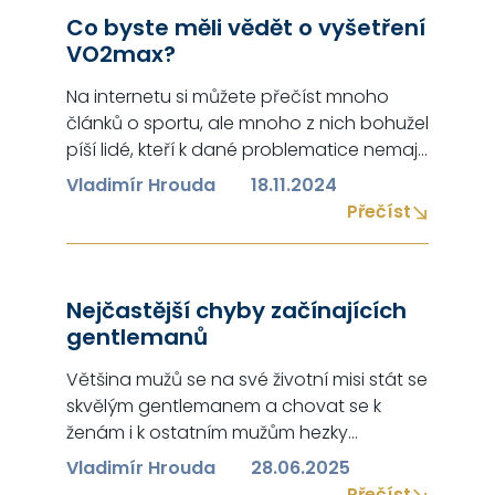
Co byste měli vědět o vyšetření
projekty nejsou povoleny. Projekt počítá s
VO2max?
kapacitou přibližně 140–155 jednotek dle
aktuální optimalizace a požadavků obce.
Na internetu si můžete přečíst mnoho
Významným benefitem je…
článků o sportu, ale mnoho z nich bohužel
píší lidé, kteří k dané problematice nemají
buď dostatečné vzdělání nebo praktické
Vladimír Hrouda
18.11.2024
zkušenosti (nebo dokonce obojí), proto
Přečíst
jsem o sepsání tohoto článku poprosil
pana Petra Bahenského, který je zároveň i
garantem kvality tohoto článku… Rád
Nejčastější chyby začínajících
bych srdečně poděkoval panu
gentlemanů
Bahenskému za…
Většina mužů se na své životní misi stát se
skvělým gentlemanem a chovat se k
ženám i k ostatním mužům hezky
dopouští mnoha chyb. Těchto chyb se
Vladimír Hrouda
28.06.2025
však často dopouští i ženy, které se chtějí
Přečíst