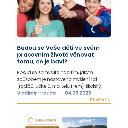
Budou se Vaše děti ve svém
pracovním životě věnovat
tomu, co je baví?
Pokud se zamyslíte nad tím, jakým
způsobem je nastaveno myšlení lidí
(rodičů, učitelů, majitelů firem), školský
systém a firemní kultura, pravděpodobně
Vladimír Hrouda
04.05.2025
si odpovíte, že NE – Vaše děti se bohužel
Přečíst
nebudou velmi často věnovat tomu, co je
baví. Doporučuji zamyslet se nejen nad
příčinami současného stavu, ale hlavně i
nad možným řešením: Rodiče – mají…