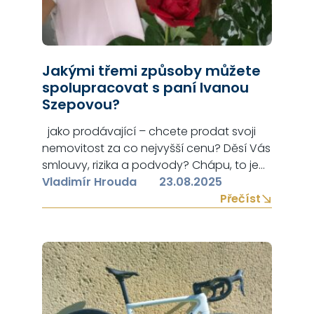
Jakými třemi způsoby můžete
spolupracovat s paní Ivanou
Szepovou?
jako prodávající – chcete prodat svoji
nemovitost za co nejvyšší cenu? Děsí Vás
smlouvy, rizika a podvody? Chápu, to je
přirozené. Svěřte svoji nemovitost do
Vladimír Hrouda
23.08.2025
péče paní Szepové a máte jistotu, že vše
Přečíst
proběhne rychle, hladce a úspěšně.
aktuálně paní Szepová hledá pro svého
ověřeného klienta hledám bezbariérový
byt v osobním vlastnictví v hodnotě…