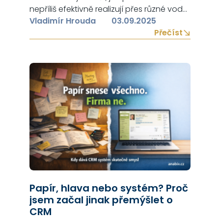
nepříliš efektivně realizují přes různé vodní
filtry a podobná zařízení. Chápu, že na
Vladimír Hrouda
03.09.2025
trhu existuje mnoho způsobů, jak mít
Přečíst
doma zdravou vodu a věřím, že Vám ten
složitý úkol dokážeme maximálně
jednoduše vysvětlit, abychom Vám
pomohli k tomu udělat kvalitní…
Papír, hlava nebo systém? Proč
jsem začal jinak přemýšlet o
CRM