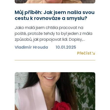
Můj příběh: Jak jsem našla svou
cestu k rovnováze a smyslu?
Jako malá jsem chtěla pracovat na
poště, protože tehdy to byl jeden z mála
způsobů, jak propojovat lidi. Dopisy,
telegramy, hovory v budce na poště – to
Vladimír Hrouda
10.01.2025
vše mě fascinovalo. Život, jak to má ve
Přečíst
zvyku, přinášel různé výzvy, které mě
formovaly a směrovaly tam, kde jsem
dnes. Promovala jsem v roce 2003 na
Západočeské…